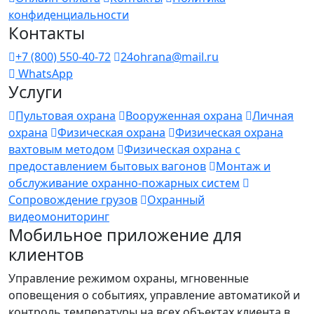
конфиденциальности
Контакты
+7 (800) 550-40-72
24ohrana@mail.ru
WhatsApp
Услуги
Пультовая охрана
Вооруженная охрана
Личная
охрана
Физическая охрана
Физическая охрана
вахтовым методом
Физическая охрана с
предоставлением бытовых вагонов
Монтаж и
обслуживание охранно-пожарных систем
Сопровождение грузов
Охранный
видеомониторинг
Мобильное приложение для
клиентов
Управление режимом охраны, мгновенные
оповещения о событиях, управление автоматикой и
контроль температуры на всех объектах клиента в