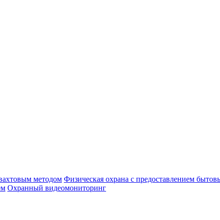
 вахтовым методом
Физическая охрана с предоставлением бытов
ем
Охранный видеомониторинг