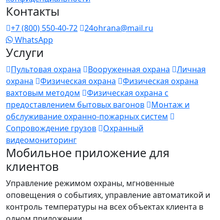
Контакты
+7 (800) 550-40-72
24ohrana@mail.ru
WhatsApp
Услуги
Пультовая охрана
Вооруженная охрана
Личная
охрана
Физическая охрана
Физическая охрана
вахтовым методом
Физическая охрана с
предоставлением бытовых вагонов
Монтаж и
обслуживание охранно-пожарных систем
Сопровождение грузов
Охранный
видеомониторинг
Мобильное приложение для
клиентов
Управление режимом охраны, мгновенные
оповещения о событиях, управление автоматикой и
контроль температуры на всех объектах клиента в
одном приложении.