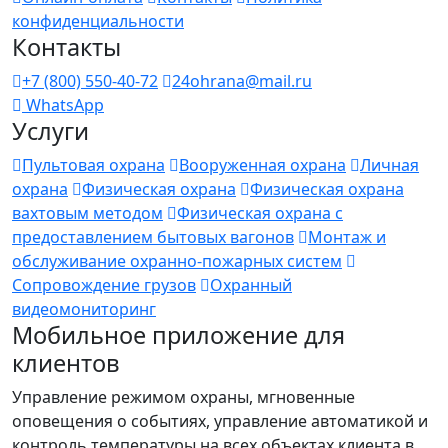
конфиденциальности
Контакты
+7 (800) 550-40-72
24ohrana@mail.ru
WhatsApp
Услуги
Пультовая охрана
Вооруженная охрана
Личная
охрана
Физическая охрана
Физическая охрана
вахтовым методом
Физическая охрана с
предоставлением бытовых вагонов
Монтаж и
обслуживание охранно-пожарных систем
Сопровождение грузов
Охранный
видеомониторинг
Мобильное приложение для
клиентов
Управление режимом охраны, мгновенные
оповещения о событиях, управление автоматикой и
контроль температуры на всех объектах клиента в