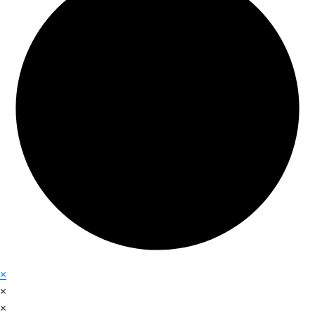
×
×
×