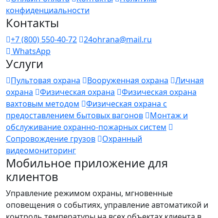
конфиденциальности
Контакты
+7 (800) 550-40-72
24ohrana@mail.ru
WhatsApp
Услуги
Пультовая охрана
Вооруженная охрана
Личная
охрана
Физическая охрана
Физическая охрана
вахтовым методом
Физическая охрана с
предоставлением бытовых вагонов
Монтаж и
обслуживание охранно-пожарных систем
Сопровождение грузов
Охранный
видеомониторинг
Мобильное приложение для
клиентов
Управление режимом охраны, мгновенные
оповещения о событиях, управление автоматикой и
контроль температуры на всех объектах клиента в