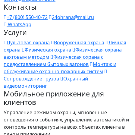
Контакты
+7 (800) 550-40-72
24ohrana@mail.ru
WhatsApp
Услуги
Пультовая охрана
Вооруженная охрана
Личная
охрана
Физическая охрана
Физическая охрана
вахтовым методом
Физическая охрана с
предоставлением бытовых вагонов
Монтаж и
обслуживание охранно-пожарных систем
Сопровождение грузов
Охранный
видеомониторинг
Мобильное приложение для
клиентов
Управление режимом охраны, мгновенные
оповещения о событиях, управление автоматикой и
контроль температуры на всех объектах клиента в
одном приложении.