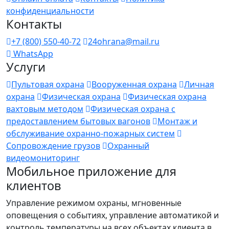
конфиденциальности
Контакты
+7 (800) 550-40-72
24ohrana@mail.ru
WhatsApp
Услуги
Пультовая охрана
Вооруженная охрана
Личная
охрана
Физическая охрана
Физическая охрана
вахтовым методом
Физическая охрана с
предоставлением бытовых вагонов
Монтаж и
обслуживание охранно-пожарных систем
Сопровождение грузов
Охранный
видеомониторинг
Мобильное приложение для
клиентов
Управление режимом охраны, мгновенные
оповещения о событиях, управление автоматикой и
контроль температуры на всех объектах клиента в