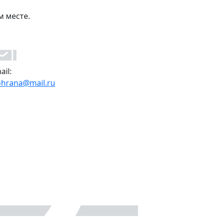
м месте.
ail:
ohrana@mail.ru