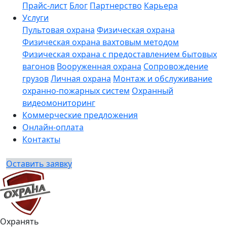
Прайс-лист
Блог
Партнерство
Карьера
Услуги
Пультовая охрана
Физическая охрана
Физическая охрана вахтовым методом
Физическая охрана с предоставлением бытовых
вагонов
Вооруженная охрана
Сопровождение
грузов
Личная охрана
Монтаж и обслуживание
охранно-пожарных систем
Охранный
видеомониторинг
Коммерческие предложения
Онлайн-оплата
Контакты
Оставить заявку
Охранять