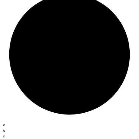
×
×
×