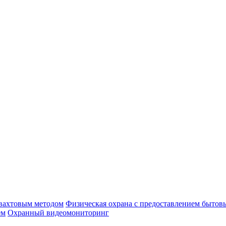
 вахтовым методом
Физическая охрана с предоставлением бытов
ем
Охранный видеомониторинг