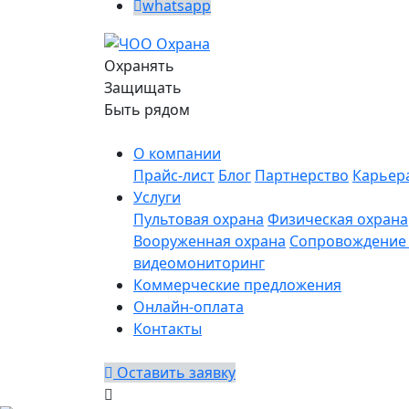
whatsapp
Охранять
Защищать
Быть рядом
О компании
Прайс-лист
Блог
Партнерство
Карьер
Услуги
Пультовая охрана
Физическая охрана
Вооруженная охрана
Сопровождение 
видеомониторинг
Коммерческие предложения
Онлайн-оплата
Контакты
Оставить заявку