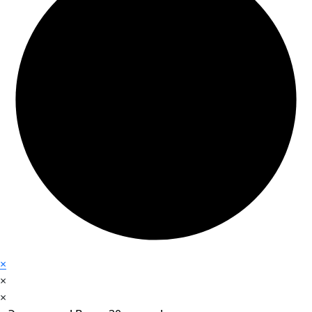
×
×
×