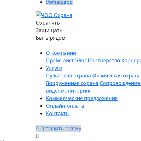
whatsapp
Охранять
Защищать
Быть рядом
О компании
Прайс-лист
Блог
Партнерство
Карьер
Услуги
Пультовая охрана
Физическая охрана
Вооруженная охрана
Сопровождение 
видеомониторинг
Коммерческие предложения
Онлайн-оплата
Контакты
Оставить заявку