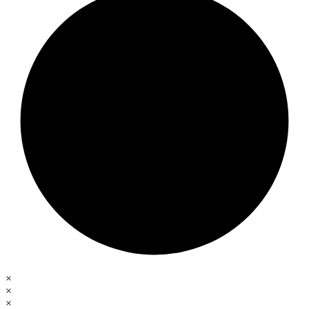
×
×
×