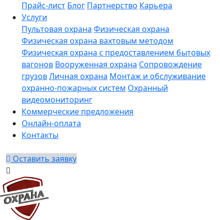
Прайс-лист
Блог
Партнерство
Карьера
Услуги
Пультовая охрана
Физическая охрана
Физическая охрана вахтовым методом
Физическая охрана с предоставлением бытовых
вагонов
Вооруженная охрана
Сопровождение
грузов
Личная охрана
Монтаж и обслуживание
охранно-пожарных систем
Охранный
видеомониторинг
Коммерческие предложения
Онлайн-оплата
Контакты
Оставить заявку