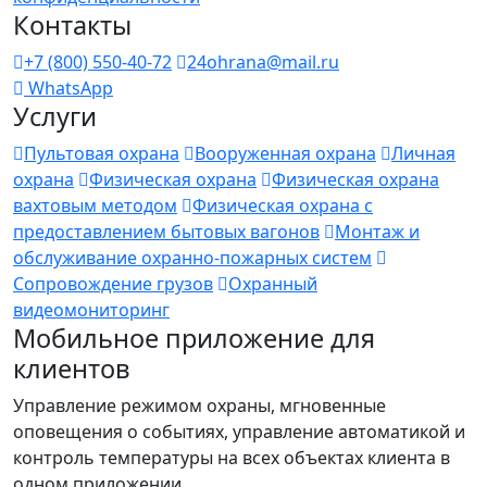
Контакты
+7 (800) 550-40-72
24ohrana@mail.ru
WhatsApp
Услуги
Пультовая охрана
Вооруженная охрана
Личная
охрана
Физическая охрана
Физическая охрана
вахтовым методом
Физическая охрана с
предоставлением бытовых вагонов
Монтаж и
обслуживание охранно-пожарных систем
Сопровождение грузов
Охранный
видеомониторинг
Мобильное приложение для
клиентов
Управление режимом охраны, мгновенные
оповещения о событиях, управление автоматикой и
контроль температуры на всех объектах клиента в
одном приложении.