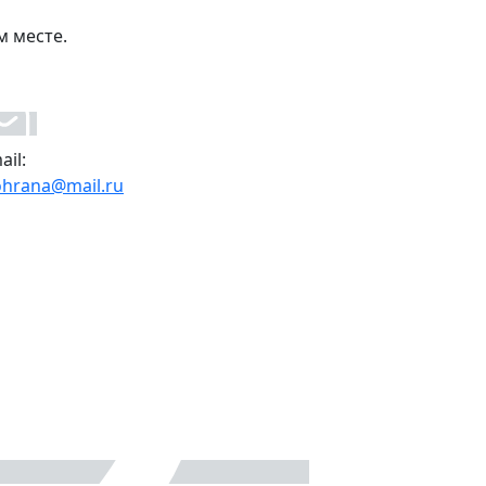
м месте.
ail:
ohrana@mail.ru