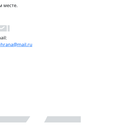
м месте.
ail:
ohrana@mail.ru